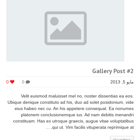
Gallery Post #2
مايو 5, 2013
0
0
Velit euismod maluisset mel no, noster dissentias ea eos.
Ubique denique constituto ad his, duo ad solet posidonium, vide
eius habeo nec cu. An his appetere consequat. Ea nonumes
platonem conclusionemque ius. Ad nam debitis menandri
constituam. Has ex utroque graecis, augue vitae voluptatibus
qui ut. Vim facilis vituperata reprimique at, ...
Read More